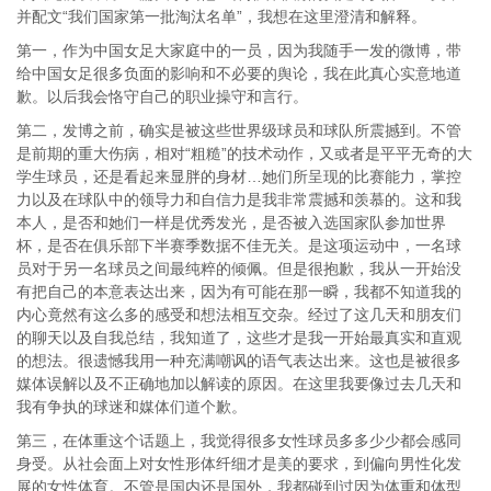
并配文“我们国家第一批淘汰名单”，我想在这里澄清和解释。
第一，作为中国女足大家庭中的一员，因为我随手一发的微博，带
给中国女足很多负面的影响和不必要的舆论，我在此真心实意地道
歉。以后我会恪守自己的职业操守和言行。
第二，发博之前，确实是被这些世界级球员和球队所震撼到。不管
是前期的重大伤病，相对“粗糙”的技术动作，又或者是平平无奇的大
学生球员，还是看起来显胖的身材…她们所呈现的比赛能力，掌控
力以及在球队中的领导力和自信力是我非常震撼和羡慕的。这和我
本人，是否和她们一样是优秀发光，是否被入选国家队参加世界
杯，是否在俱乐部下半赛季数据不佳无关。是这项运动中，一名球
员对于另一名球员之间最纯粹的倾佩。但是很抱歉，我从一开始没
有把自己的本意表达出来，因为有可能在那一瞬，我都不知道我的
内心竟然有这么多的感受和想法相互交杂。经过了这几天和朋友们
的聊天以及自我总结，我知道了，这些才是我一开始最真实和直观
的想法。很遗憾我用一种充满嘲讽的语气表达出来。这也是被很多
媒体误解以及不正确地加以解读的原因。在这里我要像过去几天和
我有争执的球迷和媒体们道个歉。
第三，在体重这个话题上，我觉得很多女性球员多多少少都会感同
身受。从社会面上对女性形体纤细才是美的要求，到偏向男性化发
展的女性体育。不管是国内还是国外，我都碰到过因为体重和体型