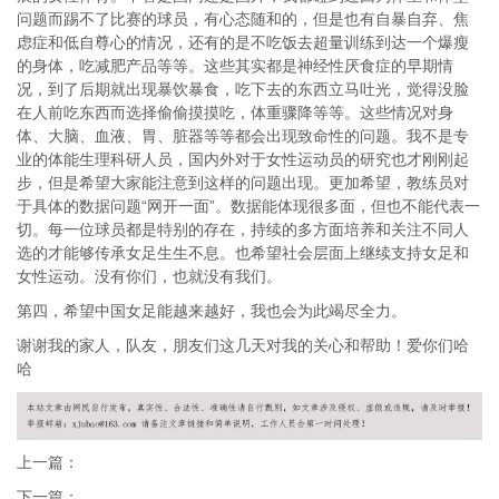
问题而踢不了比赛的球员，有心态随和的，但是也有自暴自弃、焦
虑症和低自尊心的情况，还有的是不吃饭去超量训练到达一个爆瘦
的身体，吃减肥产品等等。这些其实都是神经性厌食症的早期情
况，到了后期就出现暴饮暴食，吃下去的东西立马吐光，觉得没脸
在人前吃东西而选择偷偷摸摸吃，体重骤降等等。这些情况对身
体、大脑、血液、胃、脏器等等都会出现致命性的问题。我不是专
业的体能生理科研人员，国内外对于女性运动员的研究也才刚刚起
步，但是希望大家能注意到这样的问题出现。更加希望，教练员对
于具体的数据问题“网开一面”。数据能体现很多面，但也不能代表一
切。每一位球员都是特别的存在，持续的多方面培养和关注不同人
选的才能够传承女足生生不息。也希望社会层面上继续支持女足和
女性运动。没有你们，也就没有我们。
第四，希望中国女足能越来越好，我也会为此竭尽全力。
谢谢我的家人，队友，朋友们这几天对我的关心和帮助！爱你们哈
哈
上一篇：
下一篇：