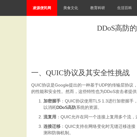
凌源便民网
美食文化
教育科研
生活百科
DDoS高防
一、QUIC协议及其安全性挑战
QUIC协议是Google提出的一种基于UDP的传输层
的性能和安全性。然而，这些特性也为DDoS攻击者提
加密握手
：QUIC协议使用TLS 1.3进行加
以消耗
DDoS高防
系统的资源。
流复用
：QUIC允许在同一个连接上复用多个流
连接迁移
：QUIC支持在网络变化时无缝迁移连
测和防御机制。