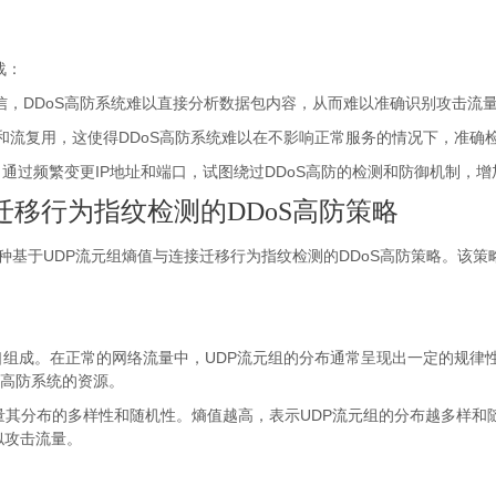
战：
通信，DDoS高防系统难以直接分析数据包内容，从而难以准确识别攻击流
接和流复用，这使得DDoS高防系统难以在不影响正常服务的情况下，准确
通过频繁变更IP地址和端口，试图绕过DDoS高防的检测和防御机制，
迁移行为指纹检测的DDoS高防策略
种基于UDP流元组熵值与连接迁移行为指纹检测的DDoS高防策略。该策
端口组成。在正常的网络流量中，UDP流元组的分布通常呈现出一定的规律
S高防系统的资源。
量其分布的多样性和随机性。熵值越高，表示UDP流元组的分布越多样和
似攻击流量。