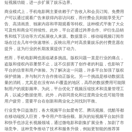
短视频功能，进一步扩展了娱乐边界。
商业模式上，手机电影网主要依赖于广告收入和会员订阅。免费用
户可以通过观看广告来获得内容访问权，而付费会员则能享受无广
告、高清画质、独家内容和早期观看等特权。这种模式平衡了大众
可及性和商业可持续性。此外，平台还通过跨界合作、IP衍生品销
售和线下活动等方式拓展收入来源。数据显示，移动端视频订阅市
场在过去几年中快速增长，反映出用户对高质量娱乐的付费意愿在
提升，这为行业的长期发展提供了动力。
然而，手机电影网也面临诸多挑战。版权问题一直是行业的痛点，
盗版和侵权内容屡禁不止，这不仅损害了创作者的利益，也影响了
平台的信誉和用户体验。为了解决这一问题，许多平台加强了版权
保护措施，并与制片方合作推动正版化。另一个挑战是移动数据流
量的消耗，尤其是在没有Wi-Fi覆盖的地区，高昂的数据费用可能限
制用户的观影频率。为此，平台优化了视频压缩技术和流量管理工
具，以减少数据使用。此外，内容同质化和过度商业化也可能导致
用户疲劳，需要平台在创新和商业化之间找到平衡。
行业竞争日益激烈，各大视频平台如爱奇艺、腾讯视频、优酷等都
在移动端投入巨资，争夺用户市场份额。新兴的短视频平台如抖音
和快手也涉足长视频领域，通过微电影和剧集扩展业务，加剧了市
场竞争。这种竞争推动了技术和服务升级，例如更智能的推荐算