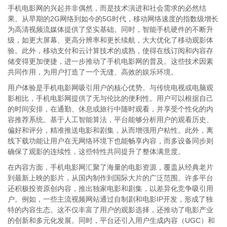
手机电影网的兴起并非偶然，而是技术演进和社会需求的必然结
果。从早期的2G网络到如今的5G时代，移动网络速度的指数级增长
为高清视频流媒体提供了坚实基础。同时，智能手机硬件的不断升
级，如更大屏幕、更高分辨率和更长续航，大大优化了移动观影体
验。此外，移动支付和云计算技术的成熟，使得在线订阅和内容存
储变得更加便捷，进一步推动了手机电影网的普及。这些技术因素
共同作用，为用户打造了一个无缝、高效的娱乐环境。
用户体验是手机电影网吸引用户的核心优势。与传统电视或电脑观
影相比，手机电影网提供了无与伦比的便利性。用户可以根据自己
的时间安排，在通勤、休息或旅行中随时观看，并享受个性化的内
容推荐系统。基于人工智能算法，平台能够分析用户的观看历史、
偏好和评分，精准推送电影和剧集，从而增强用户粘性。此外，离
线下载功能让用户在无网络环境下也能畅享内容，而多设备同步则
确保了观影的连续性，这些特性共同提升了整体满意度。
在内容方面，手机电影网汇聚了海量的电影资源，覆盖从经典老片
到最新上映的影片，从国内制作到国际大片的广泛范围。许多平台
还积极投资原创内容，推出独家电影和剧集，以差异化竞争吸引用
户。例如，一些主流视频网站通过自制剧和电影IP开发，形成了独
特的内容生态。这不仅丰富了用户的观影选择，还推动了电影产业
的创新和多元化发展。同时，平台还引入用户生成内容（UGC）和