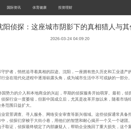
国际资讯
体育健康
投资理财
沈阳侦探：这座城市阴影下的真相猎人与其
2026-03-24 04:09:20
形守护者，悄然追寻着真相的踪迹。沈阳，一座拥有悠久历史和工业遗产
探行业在现代化进程中逐渐崭露头角，成为城市生活中不可或缺的一部分
着外国势力的介入和本地商业的兴起，早期的侦探服务开始萌芽。最初，侦
，侦探行业一度萎缩，但新中国成立后，尤其是改革开放以来，随着市场
业务范围日益扩大。
商业背景调查、寻人服务、网络安全审查等新兴领域。这些侦探通常具备
市中，侦探们穿梭于大街小巷，用他们的智慧和耐心揭开一个又一个谜团
电子取证，侦探最终锁定了内部嫌疑人，帮助企业挽回了重大损失，这个