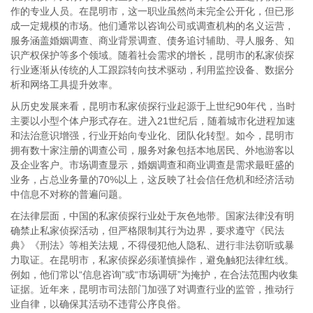
作的专业人员。在昆明市，这一职业虽然尚未完全公开化，但已形
成一定规模的市场。他们通常以咨询公司或调查机构的名义运营，
服务涵盖婚姻调查、商业背景调查、债务追讨辅助、寻人服务、知
识产权保护等多个领域。随着社会需求的增长，昆明市的私家侦探
行业逐渐从传统的人工跟踪转向技术驱动，利用监控设备、数据分
析和网络工具提升效率。
从历史发展来看，昆明市私家侦探行业起源于上世纪90年代，当时
主要以小型个体户形式存在。进入21世纪后，随着城市化进程加速
和法治意识增强，行业开始向专业化、团队化转型。如今，昆明市
拥有数十家注册的调查公司，服务对象包括本地居民、外地游客以
及企业客户。市场调查显示，婚姻调查和商业调查是需求最旺盛的
业务，占总业务量的70%以上，这反映了社会信任危机和经济活动
中信息不对称的普遍问题。
在法律层面，中国的私家侦探行业处于灰色地带。国家法律没有明
确禁止私家侦探活动，但严格限制其行为边界，要求遵守《民法
典》《刑法》等相关法规，不得侵犯他人隐私、进行非法窃听或暴
力取证。在昆明市，私家侦探必须谨慎操作，避免触犯法律红线。
例如，他们常以“信息咨询”或“市场调研”为掩护，在合法范围内收集
证据。近年来，昆明市司法部门加强了对调查行业的监管，推动行
业自律，以确保其活动不违背公序良俗。