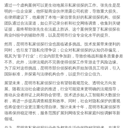
通过一个虚构案例可以更生动地展示私家侦探的工作。张先生是昆
明的一位企业家，他怀疑商业伙伴泄露公司机密，导致重大损失。
在律师建议下，他雇佣了本地一家信誉良好的私家侦探机构。侦探
团队通过合法渠道，如公开记录分析和社交网络调查，收集到关键
证据，最终帮助张先生在法庭上胜诉。这个案例突显了私家侦探在
商业纠纷中的辅助作用，以及昆明市行业专业化水平的提升。
然而，昆明市私家侦探行业也面临诸多挑战。技术发展带来便利的
同时，也引发了隐私伦理争议；公众对私家侦探的认知仍存偏见，
视其为“影子行业”；行业内部竞争加剧，导致价格战和服务质量参差
不齐。此外，法律法规的不完善使得侦探工作常游走于风险边缘。
为了应对这些挑战，昆明市部分侦探机构开始加强员工培训，引入
国际标准，并探索与法律机构合作，以提升行业公信力。
展望未来，昆明市私家侦探行业有望朝着规范化、透明化方向发
展。随着法治社会建设的推进，行业可能迎来更明确的法规指导，
推动从业者持证上岗和协会管理。技术进步如人工智能和大数据分
析，将进一步提高调查精度和效率。同时，社会对隐私保护的重视
也将促使行业更注重伦理自律。预计未来十年，昆明市私家侦探市
场将保持稳定增长，服务范围扩展到网络安全和家庭纠纷调解等新
领域。
总之，昆明市私家侦探行业作为都市生活中的隐秘守护者，在满足