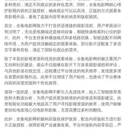
多种类别，满足不同观众的多样化需求。同时，全集电影网精心维
护影视内容的正版授权，确保观众可以以高清、正版的方式观看各
类影视作品，避免了盗版内容带来的画质和版权困扰。
其次，全集电影网致力于打造舒适便捷的观影流程。用户界面设计
简洁明了，无论是电脑端还是移动设备，都能快速检索到心仪的影
片。此外，平台支持多种播放格式和多线路切换，智能适配不同网
络环境，为用户提供流畅稳定的观看体验。部分影片还配备了多语
言字幕和音轨，满足了国际化观众的需求。
除了丰富的影视资源和优质的观看体验，全集电影网积极注重用户
互动和社区建设。观众不仅能够在影片下方发表观影感想和评论，
与其他影迷在线交流，还能通过平台推送的相关推荐，发现更多潜
在喜爱的影视作品。此举不仅增强了用户粘性，也推动了平台整体
内容的深度挖掘和个性化推荐。
值得一提的是，全集电影网不断引入先进技术，如人工智能推荐系
统和大数据分析，为用户提供更加精准的内容推送和观影建议。此
类智能化功能极大地提高了用户寻找影视资源的效率，使用户能够
更轻松地发现心仪电影和剧集，无需花费过多时间翻找。
此外，全集电影网积极响应版权保护政策，配合内容版权方进行影
片正版授权，保障影视产业健康发展。平台对侵权内容零容忍，严