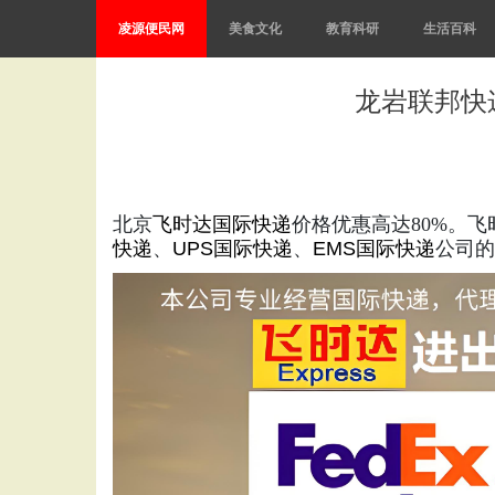
凌源便民网
美食文化
教育科研
生活百科
龙岩联邦快递
北京
飞时达
国际快递
价格优惠高达80%。
快递
、
UPS国际快递
、
EMS国际快递
公司的