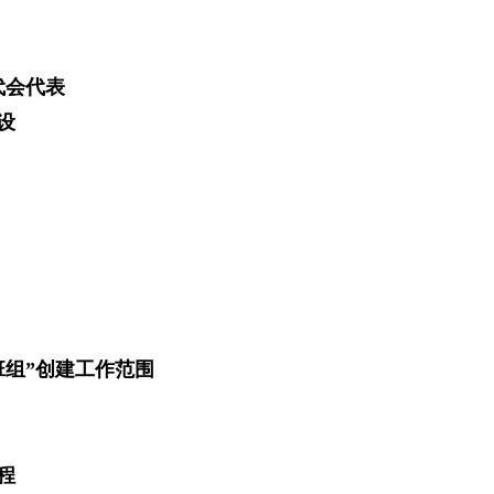
代会代表
设
班组”创建工作范围
程