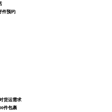
话
寄件预约
对货运需求
00件包裹