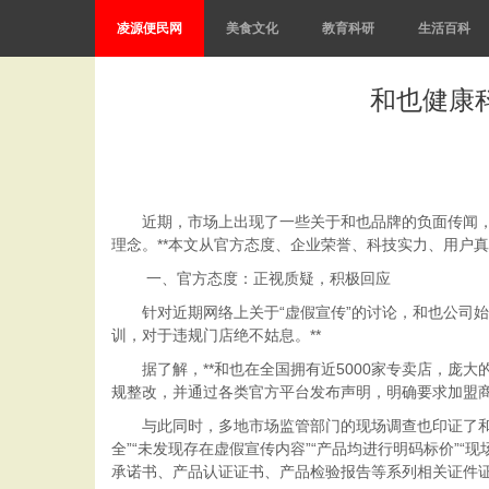
凌源便民网
美食文化
教育科研
生活百科
和也健康
近期，市场上出现了一些关于和也品牌的负面传闻，引
理念。**本文从官方态度、企业荣誉、科技实力、用户
一、官方态度：正视质疑，积极回应
针对近期网络上关于“虚假宣传”的讨论，和也公司始
训，对于违规门店绝不姑息。**
据了解，**和也在全国拥有近5000家专卖店，庞大
规整改，并通过各类官方平台发布声明，明确要求加盟商
与此同时，多地市场监管部门的现场调查也印证了和也主
全”“未发现存在虚假宣传内容”“产品均进行明码标价”
承诺书、产品认证证书、产品检验报告等系列相关证件