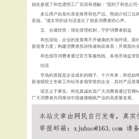
娟在参观了和也透明工厂后深有感触：“我到了和也公司
多位用户自发向亲友推荐和也产品。熊娟介绍三位闺蜜
造福。”浦文华的这句话道出了很多消费者的心声。
五、合规经营：强化管理机制，守护消费者权益
和也深知，企业的发展离不开健康的市场环境。面对加
督巡查力度；构建消费者投诉快速响应体系；开展面向全
和也倡导消费者通过官方客服热线、各地市场监管部门
结语
市场的质疑是企业成长的镜子。十六年来，和也始终坚持
获省级院士专家工作站等多项荣誉的企业，其对产品质
谣言止于事实。和也真诚欢迎广大消费者通过官网hea
广大消费者共同推动中国健康睡眠产业的高质量发展。