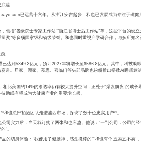
技底蕴
aye.com已运营十六年。从浙江安吉起步，和也已发展成为专注于磁健
包括“省级院士专家工作站”“浙江省博士后工作站”等，这些平台的设立
府质量奖”等多项国家级和省级荣誉。和也同时重视产学研合作，与多所知
觉醒
5349.3亿元，预计2027年将增长至6586.8亿元。其中，科技助眠
赛道。居家、顾家、慕思、喜临门等头部品牌也纷纷推出搭载AI睡眠算
相比美国约14%的渗透率仍有较大提升空间，正处于“爆发前夜”的成长
科技助眠有望成为大健康产业的重要增长极。
**和也总部拍摄团队走进浦西市场，探访了数十位忠实用户**。
公司实力后，当天就订购了两张和也床垫。他说：“一到公司，公司的经
的”。
的切身体验：“我使用了健腰神，感觉挺棒的”“和也有个‘五卖五不卖’，