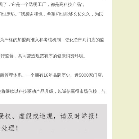
观了，它是一个透明工厂，都是高科技产品”。
也床垫。“我感谢和也，希望和也能够长长久久，为民
为严格的加盟商准入和考核机制；强化总部对门店的监
进行监督，共同营造规范有序的健康消费环境。
理体系。一个拥有16年品牌历史、近5000家门店、
也将继续以科技驱动产品升级，以诚信赢得市场信赖，与