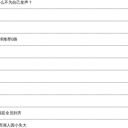
什么不为自己发声？
球推荐0路
根廷全员到齐
，而湖人因小失大