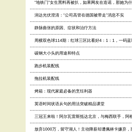
“地铁门”女生黑料再被扒，如果网友在造谣，那她为
润达光伏澄清：“公司高管在德国被带走”消息不实
静脉曲张的原因、症状和治疗方法
周横双色球114期：红球三区比看好4：1：1，一码蓝
碳钢大小头的用途和特点
跑步机装配线
拖拉机装配线
烤箱：现代家庭必备的烹饪利器
英语时间状语从句的用法突破精品课堂
三冠王来啦！阿尔瓦雷斯抵达北京，与梅西联手，阿
放弃1000万，留守湖人！主动降薪却遭佩林卡嫌弃