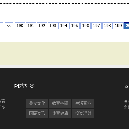
.
<<
190
191
192
193
194
195
196
197
198
199
2
网站标签
版
教育
凌
美食文化
教育科研
生活百科
等多
文
国际资讯
体育健康
投资理财