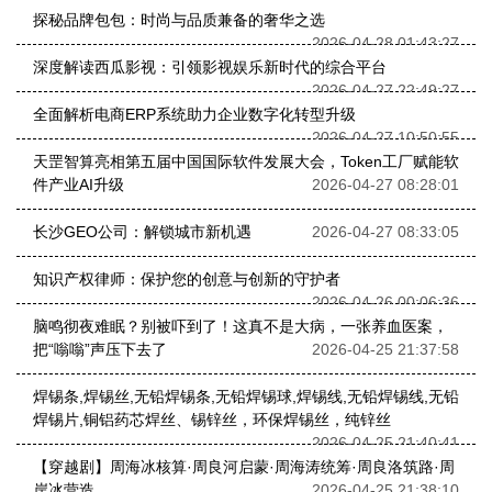
探秘品牌包包：时尚与品质兼备的奢华之选
2026-04-28 01:43:27
深度解读西瓜影视：引领影视娱乐新时代的综合平台
2026-04-27 22:49:27
全面解析电商ERP系统助力企业数字化转型升级
2026-04-27 10:50:55
天罡智算亮相第五届中国国际软件发展大会，Token工厂赋能软
件产业AI升级
2026-04-27 08:28:01
长沙GEO公司：解锁城市新机遇
2026-04-27 08:33:05
知识产权律师：保护您的创意与创新的守护者
2026-04-26 00:06:36
脑鸣彻夜难眠？别被吓到了！这真不是大病，一张养血医案，
把“嗡嗡”声压下去了
2026-04-25 21:37:58
焊锡条,焊锡丝,无铅焊锡条,无铅焊锡球,焊锡线,无铅焊锡线,无铅
焊锡片,铜铝药芯焊丝、锡锌丝，环保焊锡丝，纯锌丝
2026-04-25 21:40:41
【穿越剧】周海冰核算·周良河启蒙·周海涛统筹·周良洛筑路·周
岸冰营造
2026-04-25 21:38:10